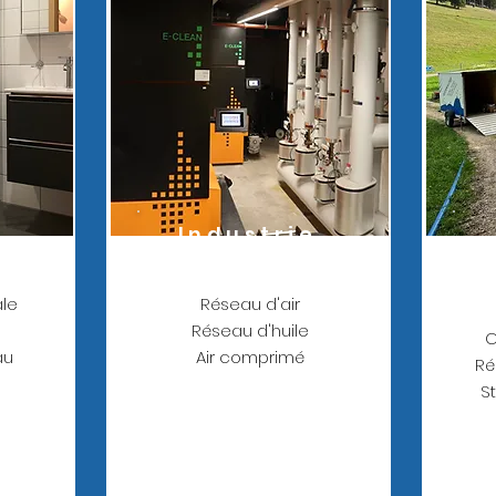
e
Industrie
ale
Réseau d'air
Réseau d'huile
C
au
Air comprimé
Ré
S