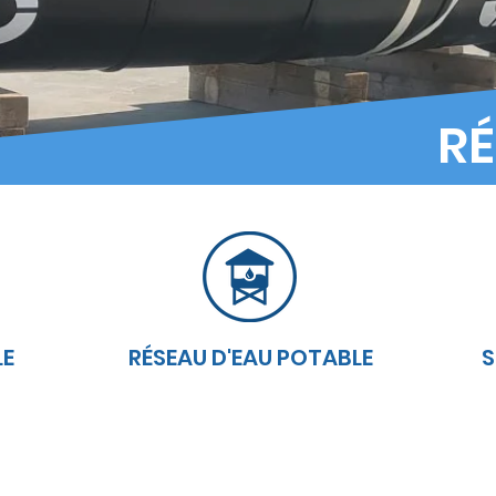
RÉ
LE
RÉSEAU D'EAU POTABLE
S