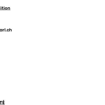
ition
arl.ch
TÉ